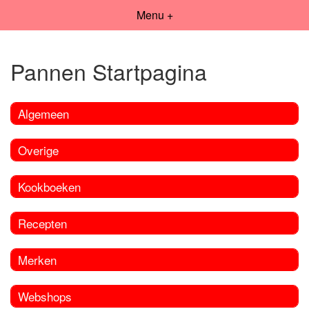
Menu +
Pannen Startpagina
Algemeen
Overige
Kookboeken
Recepten
Merken
Webshops